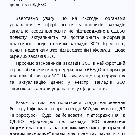
діяльності ЄДЕБО.
С
cached
к
Звертаємо увагу, що на сьогодні органами
и
управління у сфері освіти засновників закладів
н
загальної середньої освіти
не підтверджено
в ЄДЕБО
у
повноту, актуальність та достовірність інформації
т
практично щодо
третини
закладів ЗСО. Крім того,
и
наявні
недоліки
у вже підтвердженій інформації щодо
п
окремих закладів ЗСО.
а
Просимо засновників закладів ЗСО в найкоротший
р
строк забезпечити підтвердження в ЄБЕДО інформації
а
про власні заклади ЗСО. Нагадуємо, що підтвердження
м
та актуалізацію даних у Реєстрі закладів ЗСО
е
здійснюють органи управління у сфері освіти.
т
р
Разом з тим, на початковій стадії наповнення
и
Реєстру інформацією про заклади ЗСО,
як виняток
, ДП
«Інфоресурс» буде здійснювати підтвердження в
ЄДЕБО інформацію про заклади ЗСО
приватної
форми власності
та
засновниками яких є центральні
органи виконавчої влади
. Для цього такі заклади ЗСО