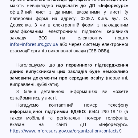
мають невідкладно
надіслати до ДП «Інфоресурс»
офіційний лист з даними, вказаними у листі (у
паперовій формі на адресу: 03057, Київ, вул. О.
Довженка, 3 чи в електронній формі з накладеним
кваліфікованим електронним підписом керівника
закладу ЗСО на електронну пошту
info@inforesurs.gov.ua
або через систему електронної
взаємодії органів виконавчої влади (СЕВ ОВВ)).
Наголошуємо, що
до первинного підтвердження
даних випускникам цих закладів
буде неможливо
замовити документи про середню освіту
(первинні,
виправлені, дублікати).
З більш детальною інформацією ви можете
ознайомитись у листі.
Нагадуємо контактний номер телефону
інформаційної підтримки ЄДЕБО
: (044) 290-18-10 (а
також мобільні та регіональні номери телефонів,
вказані на сайті ДП «Інфоресурс»,
https://www.inforesurs.gov.ua/organization/contacts/
).