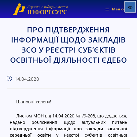
Меню
ПРО ПІДТВЕРДЖЕННЯ
ІНФОРМАЦІЇ ЩОДО ЗАКЛАДІВ
Позначити заголовки
title
ЗСО У РЕЄСТРІ СУБ’ЄКТІВ
Колір фону
settings
ОСВІТНЬОЇ ДІЯЛЬНОСТІ ЄДЕБО
Зменшити
zoom_out
Збільшити
zoom_in
14.04.2020
Зменшити шрифт
remove_circle_outline
Збільшити шрифт
add_circle_outline
Яскравіший контраст
brightness_high
Шановні колеги!
Темніший контраст
brightness_low
Листом МОН від 14.04.2020 №1/9-208, що додається,
Підкреслені посилання
надано роз’яснення щодо актуальних питань
format_underlined
підтвердження інформації про заклади загальної
Позначити посилання
font_download
середньої освіти
у Реєстрі суб’єктів освітньої