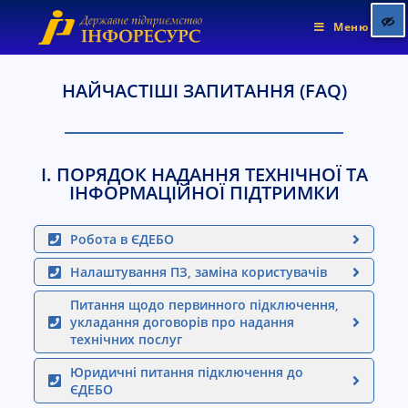
Меню
НАЙЧАСТІШІ ЗАПИТАННЯ (FAQ)
Позначити заголовки
title
Колір фону
settings
І. ПОРЯДОК НАДАННЯ ТЕХНІЧНОЇ ТА
Зменшити
zoom_out
ІНФОРМАЦІЙНОЇ ПІДТРИМКИ
Збільшити
zoom_in
Зменшити шрифт
Робота в ЄДЕБО
remove_circle_outline
Збільшити шрифт
add_circle_outline
Налаштування ПЗ, заміна користувачів
Яскравіший контраст
brightness_high
Питання щодо первинного підключення,
укладання договорів про надання
Темніший контраст
brightness_low
технічних послуг
Підкреслені посилання
format_underlined
Юридичні питання підключення до
ЄДЕБО
Позначити посилання
font_download