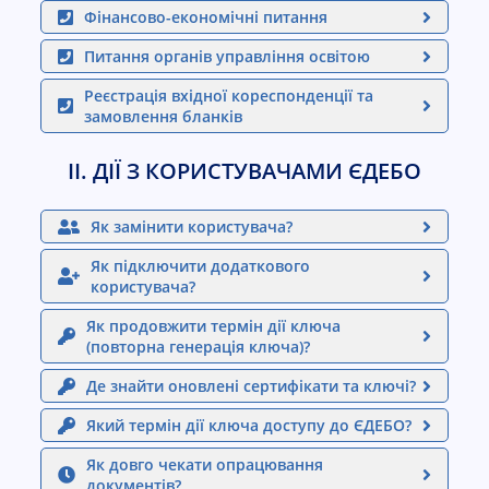
Фінансово-економічні питання
С
cached
к
Питання органів управління освітою
и
Реєстрація вхідної кореспонденції та
н
замовлення бланків
у
т
ІІ. ДІЇ З КОРИСТУВАЧАМИ ЄДЕБО
и
п
а
Як замінити користувача?
р
Як підключити додаткового
а
користувача?
м
е
Як продовжити термін дії ключа
т
(повторна генерація ключа)?
р
Де знайти оновлені сертифікати та ключі?
и
Який термін дії ключа доступу до ЄДЕБО?
Як довго чекати опрацювання
документів?