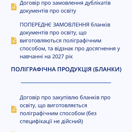
Договір про замовлення дублікатів
С
cached
документів про освіту
к
и
ПОПЕРЕДНЄ ЗАМОВЛЕННЯ бланків
н
документів про освіту, що
у
виготовляються поліграфічним
т
и
способом, та відзнак про досягнення у
п
навчанні на 2027 рік
а
р
ПОЛІГРАФІЧНА ПРОДУКЦІЯ (БЛАНКИ)
а
м
е
т
Договір про закупівлю бланків про
р
освіту, що виготовляється
и
поліграфічним способом (без
специфікації не дійсний)