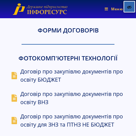
Меню
ФОРМИ ДОГОВОРІВ
Позначити заголовки
title
Колір фону
settings
ФОТОКОМП'ЮТЕРНІ ТЕХНОЛОГІЇ
Зменшити
zoom_out
Збільшити
zoom_in
Договір про закупівлю документів про
освіту БЮДЖЕТ
Зменшити шрифт
remove_circle_outline
Збільшити шрифт
add_circle_outline
Договір про закупівлю документів про
Яскравіший контраст
brightness_high
освіту ВНЗ
Темніший контраст
brightness_low
Договір про закупівлю документів про
Підкреслені посилання
format_underlined
освіту для ЗНЗ та ПТНЗ НЕ БЮДЖЕТ
Позначити посилання
font_download