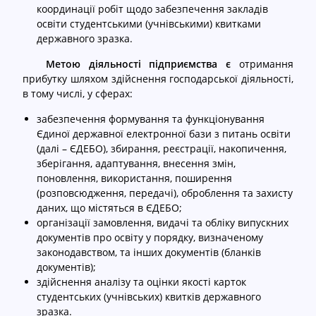
координації робіт щодо забезпечення закладів
С
cached
освіти студентськими (учнівськими) квитками
к
державного зразка.
и
Метою діяльності підприємства є
отримання
н
прибутку шляхом здійснення господарської діяльності,
у
в тому числі, у сферах:
т
и
забезпечення формування та функціонування
п
Єдиної державної електронної бази з питань освіти
а
(далі – ЄДЕБО), збирання, реєстрації, накопичення,
р
зберігання, адаптування, внесення змін,
а
поновлення, використання, поширення
м
(розповсюдження, передачі), оброблення та захисту
е
даних, що містяться в ЄДЕБО;
т
організації замовлення, видачі та обліку випускних
р
документів про освіту у порядку, визначеному
и
законодавством, та інших документів (бланків
документів);
здійснення аналізу та оцінки якості карток
студентських (учнівських) квитків державного
зразка.