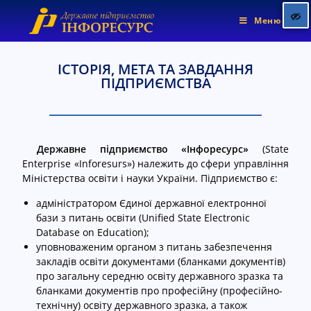
Меню
ІСТОРІЯ, МЕТА ТА ЗАВДАННЯ
ПІДПРИЄМСТВА
Позначити заголовки
title
Колір фону
settings
Зменшити
zoom_out
Державне підприємство «Інфоресурс»
(
State
Збільшити
zoom_in
Enterprise
«
Inforesurs
»)
належить до сфери управління
Міністерства освіти і науки України. Підприємство є:
Зменшити шрифт
remove_circle_outline
адміністратором Єдиної державної електронної
Збільшити шрифт
add_circle_outline
бази з питань освіти
(Unified State Electronic
Яскравіший контраст
brightness_high
Database on Education)
;
уповноваженим органом з питань забезпечення
Темніший контраст
brightness_low
закладів освіти документами (бланками документів)
Підкреслені посилання
про загальну середню освіту державного зразка та
format_underlined
бланками документів про професійну (професійно-
Позначити посилання
font_download
технічну) освіту державного зразка, а також