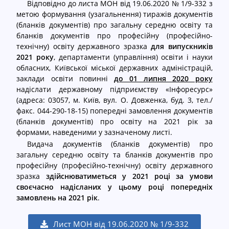
Відповідно до листа МОН від 19.06.2020 № 1/9-332 з
С
метою формування (узагальнення) тиражів документів
cached
(бланків документів) про загальну середню освіту та
к
бланків документів про професійну (професійно-
и
технічну) освіту державного зразка
для випускників
н
2021 року
, департаменти (управління) освіти і науки
у
обласних, Київської міської державних адміністрацій,
т
заклади освіти повинні
до 01 липня 2020 року
и
надіслати державному підприємству «Інфоресурс»
п
(адреса: 03057, м. Київ, вул. О. Довженка, буд. 3, тел./
а
факс. 044-290-18-15) попередні замовлення документів
р
(бланків документів) про освіту на 2021 рік за
а
формами, наведеними у зазначеному листі.
м
Видача документів (бланків документів) про
е
загальну середню освіту та бланків документів про
т
професійну (професійно-технічну) освіту державного
р
зразка
здійснюватиметься у 2021 році за умови
и
своєчасно надісланих у цьому році попередніх
замовлень на 2021 рік
.
Лист МОН від 19.06.2020 № 1/9-332