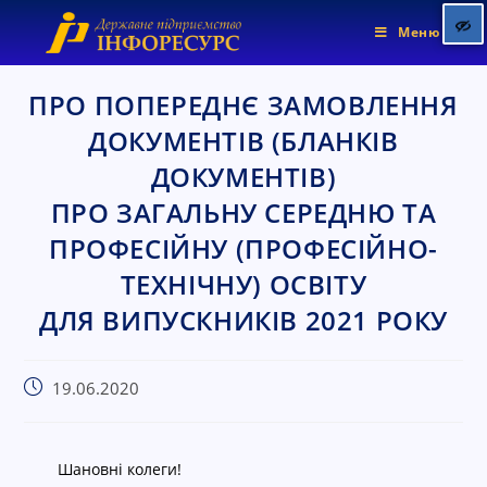
Меню
ПРО ПОПЕРЕДНЄ ЗАМОВЛЕННЯ
ДОКУМЕНТІВ (БЛАНКІВ
Позначити заголовки
title
ДОКУМЕНТІВ)
Колір фону
settings
ПРО ЗАГАЛЬНУ СЕРЕДНЮ ТА
Зменшити
zoom_out
ПРОФЕСІЙНУ (ПРОФЕСІЙНО-
Збільшити
zoom_in
ТЕХНІЧНУ) ОСВІТУ
Зменшити шрифт
remove_circle_outline
ДЛЯ ВИПУСКНИКІВ 2021 РОКУ
Збільшити шрифт
add_circle_outline
Яскравіший контраст
brightness_high
19.06.2020
Темніший контраст
brightness_low
Підкреслені посилання
format_underlined
Позначити посилання
Шановні колеги!
font_download