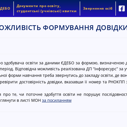
Документи про освіту,
ЄДЕБО
Звернення осіб
студентські (учнівські) квитки
МОЖЛИВІСТЬ ФОРМУВАННЯ ДОВІДКИ
ро здобувача освіти за даними ЄДЕБО за формою, визначеною 
 період. Відповідна можливість реалізована ДП “Інфоресурс” за у
ьної форми навчання треба звернутись до закладу освіти, де во
евірити достовірність довідки, вказавши її номер та РНОКПП з
 про те, чи поточне здобуття освіти не порушує послідовності
еглянути в листі МОН
за посиланням