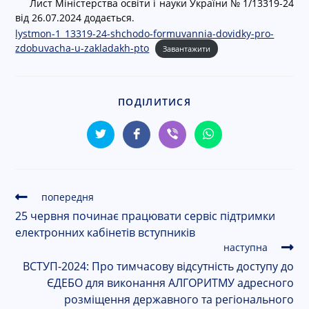
Лист Міністерства освіти і науки України № 1/13319-24
від 26.07.2024 додається.
С
cached
lystmon-1_13319-24-shchodo-formuvannia-dovidky-pro-
к
zdobuvacha-u-zakladakh-pto
и
Завантажити
н
у
т
ПОДІЛИТИСЯ
и
п
а
р
а
м
попередня
е
25 червня починає працювати сервіс підтримки
т
р
електронних кабінетів вступників
и
наступна
ВСТУП-2024: Про тимчасову відсутність доступу до
ЄДЕБО для виконання АЛГОРИТМУ адресного
розміщення державного та регіонального