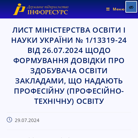
Меню
ЛИСТ МІНІСТЕРСТВА ОСВІТИ І
НАУКИ УКРАЇНИ № 1/13319-24
Позначити заголовки
title
ВІД 26.07.2024 ЩОДО
Колір фону
settings
ФОРМУВАННЯ ДОВІДКИ ПРО
Зменшити
zoom_out
ЗДОБУВАЧА ОСВІТИ
Збільшити
zoom_in
ЗАКЛАДАМИ, ЩО НАДАЮТЬ
Зменшити шрифт
remove_circle_outline
ПРОФЕСІЙНУ (ПРОФЕСІЙНО-
Збільшити шрифт
add_circle_outline
ТЕХНІЧНУ) ОСВІТУ
Яскравіший контраст
brightness_high
Темніший контраст
brightness_low
29.07.2024
Підкреслені посилання
format_underlined
Позначити посилання
font_download