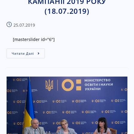
КАМПАНІЇ 2019 РОКУ
С
(18.07.2019)
cached
к
и
25.07.2019
н
у
[masterslider id="6"]
т
и
Читати Далі
п
а
р
а
м
е
т
р
и