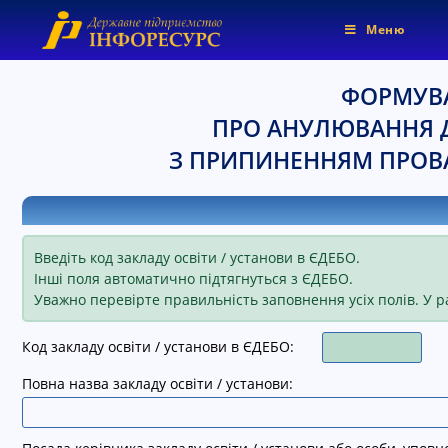
Меню
ФОРМУВ
ПРО АНУЛЮВАННЯ Д
Позначити заголовки
title
З ПРИПИНЕННЯМ ПРОВА
Колір фону
settings
Зменшити
zoom_out
Збільшити
zoom_in
Введіть код закладу освіти / установи в ЄДЕБО.
Зменшити шрифт
remove_circle_outline
Інші поля автоматично підтягнуться з ЄДЕБО.
Збільшити шрифт
add_circle_outline
Уважно перевірте правильність заповнення усіх полів. У ра
Яскравіший контраст
brightness_high
Код закладу освіти / установи в ЄДЕБО:
Темніший контраст
brightness_low
Повна назва закладу освіти / установи:
Підкреслені посилання
format_underlined
Позначити посилання
font_download