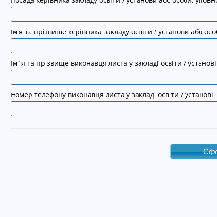
Посада керівника закладу освіти / установи або особи, упов
Ім'я та прізвище керівника закладу освіти / установи або о
Ім`я та прізвище виконавця листа у закладі освіти / установі
Номер телефону виконавця листа у закладі освіти / установі
Сфо