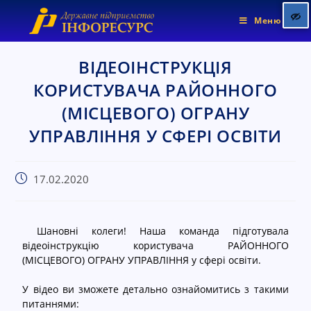
Меню
ВІДЕОІНСТРУКЦІЯ
КОРИСТУВАЧА РАЙОННОГО
Позначити заголовки
title
(МІСЦЕВОГО) ОГРАНУ
Колір фону
settings
УПРАВЛІННЯ У СФЕРІ ОСВІТИ
Зменшити
zoom_out
Збільшити
zoom_in
17.02.2020
Зменшити шрифт
remove_circle_outline
Збільшити шрифт
add_circle_outline
Яскравіший контраст
brightness_high
Шановні колеги! Наша команда підготувала
відеоінструкцію користувача РАЙОННОГО
Темніший контраст
brightness_low
(МІСЦЕВОГО) ОГРАНУ УПРАВЛІННЯ у сфері освіти.
Підкреслені посилання
format_underlined
У відео ви зможете детально ознайомитись з такими
Позначити посилання
font_download
питаннями: