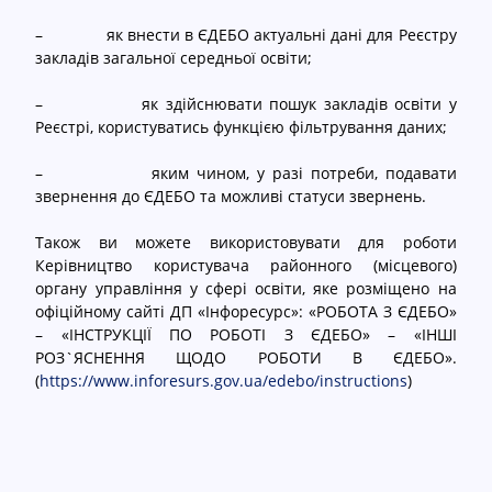
С
cached
– як внести в ЄДЕБО актуальні дані для Реєстру
к
закладів загальної середньої освіти;
и
н
– як здійснювати пошук закладів освіти у
у
Реєстрі, користуватись функцією фільтрування даних;
т
– яким чином, у разі потреби, подавати
и
звернення до ЄДЕБО та можливі статуси звернень.
п
а
Також ви можете використовувати для роботи
р
Керівництво користувача районного (місцевого)
а
органу управління у сфері освіти, яке розміщено на
м
офіційному сайті ДП «Інфоресурс»: «РОБОТА З ЄДЕБО»
е
– «ІНСТРУКЦІЇ ПО РОБОТІ З ЄДЕБО» – «ІНШІ
т
РОЗ`ЯСНЕННЯ ЩОДО РОБОТИ В ЄДЕБО».
р
(
https://www.inforesurs.gov.ua/edebo/instructions
)
и