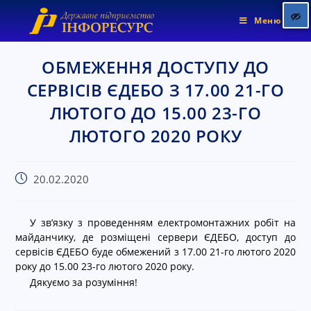
Меню
ОБМЕЖЕННЯ ДОСТУПУ ДО
СЕРВІСІВ ЄДЕБО З 17.00 21-ГО
Позначити заголовки
title
ЛЮТОГО ДО 15.00 23-ГО
Колір фону
settings
ЛЮТОГО 2020 РОКУ
Зменшити
zoom_out
Збільшити
zoom_in
20.02.2020
Зменшити шрифт
remove_circle_outline
Збільшити шрифт
add_circle_outline
У зв’язку з проведенням електромонтажних робіт на
Яскравіший контраст
brightness_high
майданчику, де розміщені сервери ЄДЕБО, доступ до
сервісів ЄДЕБО буде обмежений з 17.00 21-го лютого 2020
Темніший контраст
brightness_low
року до 15.00 23-го лютого 2020 року.
Підкреслені посилання
format_underlined
Дякуємо за розуміння!
Позначити посилання
font_download