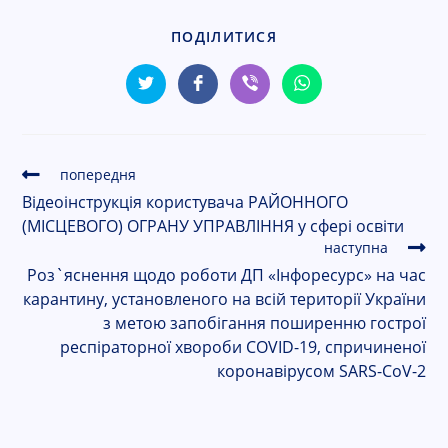
С
cached
ПОДІЛИТИСЯ
к
и
н
у
т
и
попередня
п
Відеоінструкція користувача РАЙОННОГО
а
(МІСЦЕВОГО) ОГРАНУ УПРАВЛІННЯ у сфері освіти
р
а
наступна
м
Роз`яснення щодо роботи ДП «Інфоресурс» на час
е
карантину, установленого на всій території України
т
з метою запобігання поширенню гострої
р
респіраторної хвороби COVID-19, спричиненої
и
коронавірусом SARS-CoV-2